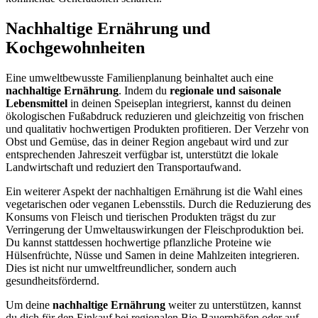
Nachhaltige Ernährung und
Kochgewohnheiten
Eine umweltbewusste Familienplanung beinhaltet auch eine
nachhaltige Ernährung
. Indem du
regionale und saisonale
Lebensmittel
in deinen Speiseplan integrierst, kannst du deinen
ökologischen Fußabdruck reduzieren und gleichzeitig von frischen
und qualitativ hochwertigen Produkten profitieren. Der Verzehr von
Obst und Gemüse, das in deiner Region angebaut wird und zur
entsprechenden Jahreszeit verfügbar ist, unterstützt die lokale
Landwirtschaft und reduziert den Transportaufwand.
Ein weiterer Aspekt der nachhaltigen Ernährung ist die Wahl eines
vegetarischen oder veganen Lebensstils. Durch die Reduzierung des
Konsums von Fleisch und tierischen Produkten trägst du zur
Verringerung der Umweltauswirkungen der Fleischproduktion bei.
Du kannst stattdessen hochwertige pflanzliche Proteine wie
Hülsenfrüchte, Nüsse und Samen in deine Mahlzeiten integrieren.
Dies ist nicht nur umweltfreundlicher, sondern auch
gesundheitsfördernd.
Um deine
nachhaltige Ernährung
weiter zu unterstützen, kannst
du dich für den Einkauf bei regionalen Bio-Bauernhöfen oder auf