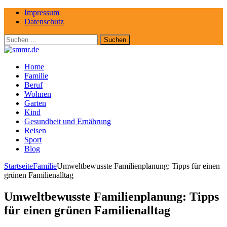
Impressum
Datenschutz
Suchen
nach:
Home
Familie
Beruf
Wohnen
Garten
Kind
Gesundheit und Ernährung
Reisen
Sport
Blog
Startseite
Familie
Umweltbewusste Familienplanung: Tipps für einen
grünen Familienalltag
Umweltbewusste Familienplanung: Tipps
für einen grünen Familienalltag