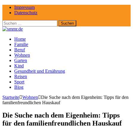
Impressum
Datenschutz
Suchen
nach:
Home
Familie
Beruf
Wohnen
Garten
Kind
Gesundheit und Ernährung
Reisen
Sport
Blog
Startseite
Wohnen
Die Suche nach dem Eigenheim: Tipps für den
familienfreundlichen Hauskauf
Die Suche nach dem Eigenheim: Tipps
für den familienfreundlichen Hauskauf