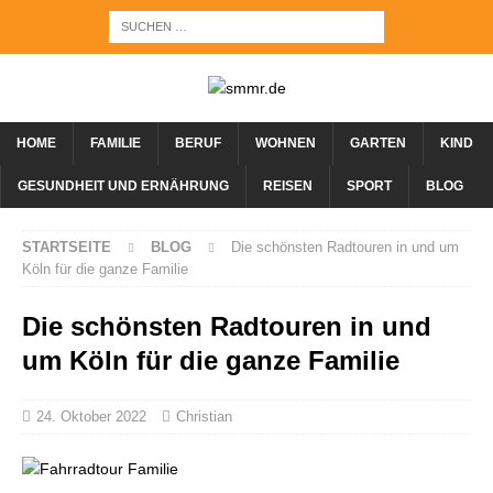
HOME
FAMILIE
BERUF
WOHNEN
GARTEN
KIND
GESUNDHEIT UND ERNÄHRUNG
REISEN
SPORT
BLOG
STARTSEITE
BLOG
Die schönsten Radtouren in und um
Köln für die ganze Familie
Die schönsten Radtouren in und
um Köln für die ganze Familie
24. Oktober 2022
Christian