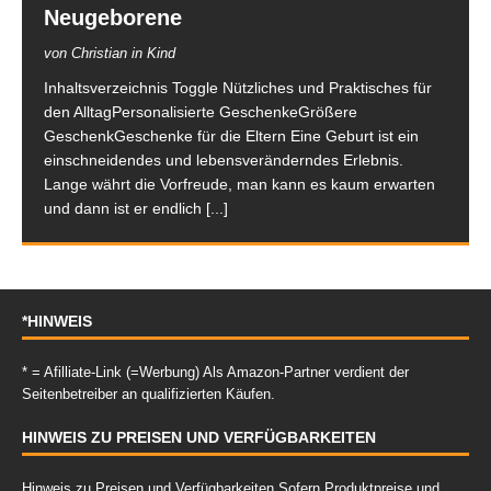
Neugeborene
von Christian in Kind
Inhaltsverzeichnis Toggle Nützliches und Praktisches für
den AlltagPersonalisierte GeschenkeGrößere
GeschenkGeschenke für die Eltern Eine Geburt ist ein
einschneidendes und lebensveränderndes Erlebnis.
Lange währt die Vorfreude, man kann es kaum erwarten
und dann ist er endlich
[...]
*HINWEIS
* = Afilliate-Link (=Werbung) Als Amazon-Partner verdient der
Seitenbetreiber an qualifizierten Käufen.
HINWEIS ZU PREISEN UND VERFÜGBARKEITEN
Hinweis zu Preisen und Verfügbarkeiten Sofern Produktpreise und