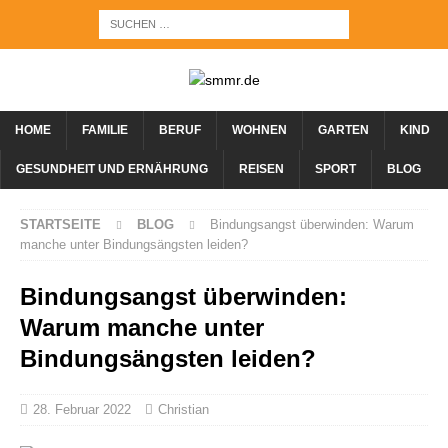
HOME
FAMILIE
BERUF
WOHNEN
GARTEN
KIND
GESUNDHEIT UND ERNÄHRUNG
REISEN
SPORT
BLOG
STARTSEITE
BLOG
Bindungsangst überwinden: Warum
manche unter Bindungsängsten leiden?
Bindungsangst überwinden:
Warum manche unter
Bindungsängsten leiden?
28. Februar 2022
Christian