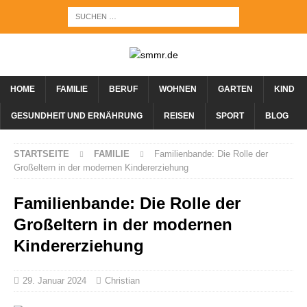
HOME
FAMILIE
BERUF
WOHNEN
GARTEN
KIND
GESUNDHEIT UND ERNÄHRUNG
REISEN
SPORT
BLOG
STARTSEITE
FAMILIE
Familienbande: Die Rolle der
Großeltern in der modernen Kindererziehung
Familienbande: Die Rolle der
Großeltern in der modernen
Kindererziehung
29. Januar 2024
Christian