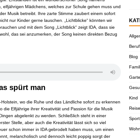
en, elfjährigen Mädchens, welches zur Schule gehen muss und
 der Musik betreibt. Ihre zarte Stimme zaubert einem sofort
icht nur Kinder gerne lauschen. „Lichtblicke“ könnten wir
KAT
rauchen und mit dem Song „Lichtblick“ zeigt IDA, dass sie
hwohl, das sei anzumerken, der Song keinen direkten Bezug
Allge
Beruf
Blog
Famil
Gart
das spürt man
Gesu
Kind
olstein, wo die Ruhe und das Ländliche sofort zu erkennen
Reis
 die Elfjährige ihrer Kreativität und Passion für die Musik
ingen abgelenkt zu werden. Schließlich steht in einer
Sport
r Stelle, aber auch die Kreativität lässt sich so viel
Woh
Feuer schon immer in IDA gebrodelt haben muss, um einen
onnt, melancholisch und dennoch leicht poppig sorgt der