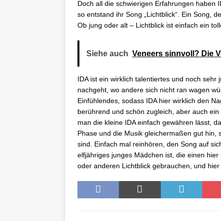
e immer
Doch all die schwierigen Erfahrungen haben I
entsper
so entstand ihr Song „Lichtblick“. Ein Song, 
ren
Ob jung oder alt – Lichtblick ist einfach ein tol
Siehe auch
Veneers sinnvoll? Die V
IDA ist ein wirklich talentiertes und noch se
nachgeht, wo andere sich nicht ran wagen wü
Einfühlendes, sodass IDA hier wirklich den Nage
berührend und schön zugleich, aber auch ein 
man die kleine IDA einfach gewähren lässt, 
Phase und die Musik gleichermaßen gut hin, so
sind. Einfach mal reinhören, den Song auf si
elfjähriges junges Mädchen ist, die einen hier
oder anderen Lichtblick gebrauchen, und hier