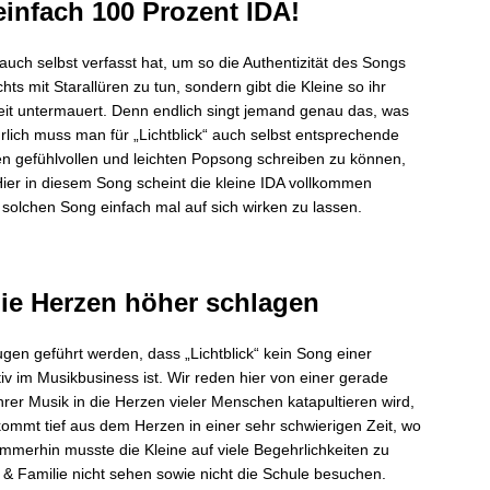
 einfach 100 Prozent IDA!
 auch selbst verfasst hat, um so die Authentizität des Songs
ts mit Starallüren zu tun, sondern gibt die Kleine so ihr
eit untermauert. Denn endlich singt jemand genau das, was
rlich muss man für „Lichtblick“ auch selbst entsprechende
 gefühlvollen und leichten Popsong schreiben zu können,
Hier in diesem Song scheint die kleine IDA vollkommen
solchen Song einfach mal auf sich wirken zu lassen.
 die Herzen höher schlagen
gen geführt werden, dass „Lichtblick“ kein Song einer
tiv im Musikbusiness ist. Wir reden hier von einer gerade
hrer Musik in die Herzen vieler Menschen katapultieren wird,
kommt tief aus dem Herzen in einer sehr schwierigen Zeit, wo
 Immerhin musste die Kleine auf viele Begehrlichkeiten zu
 & Familie nicht sehen sowie nicht die Schule besuchen.