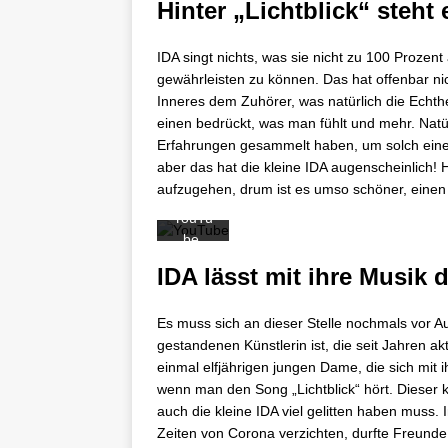
Hinter „Lichtblick“ steht
Laden
des
Videos
IDA singt nichts, was sie nicht zu 100 Prozent
akzept
gewährleisten zu können. Das hat offenbar nich
ieren
Inneres dem Zuhörer, was natürlich die Echth
Sie die
einen bedrückt, was man fühlt und mehr. Natü
Daten
Erfahrungen gesammelt haben, um solch einen
schutz
aber das hat die kleine IDA augenscheinlich! 
erkläru
aufzugehen, drum ist es umso schöner, einen 
ng von
YouTu
be.
Mehr
IDA lässt mit ihre Musik
erfahr
en
Es muss sich an dieser Stelle nochmals vor Au
Video
gestandenen Künstlerin ist, die seit Jahren ak
laden
einmal elfjährigen jungen Dame, die sich mit i
wenn man den Song „Lichtblick“ hört. Dieser 
auch die kleine IDA viel gelitten haben muss.
YouTub
Zeiten von Corona verzichten, durfte Freunde