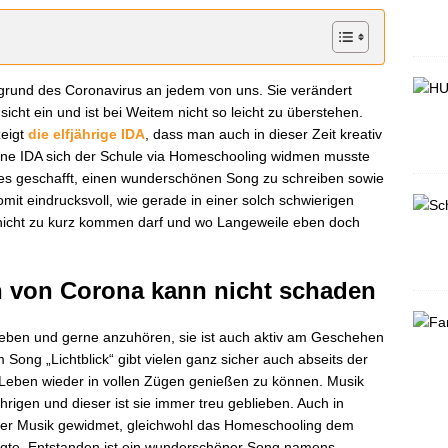
grund des Coronavirus an jedem von uns. Sie verändert
nsicht ein und ist bei Weitem nicht so leicht zu überstehen.
zeigt
die elfjährige IDA
, dass man auch in dieser Zeit kreativ
leine IDA sich der Schule via Homeschooling widmen musste
e es geschafft, einen wunderschönen Song zu schreiben sowie
mit eindrucksvoll, wie gerade in einer solch schwierigen
ät nicht zu kurz kommen darf und wo Langeweile eben doch
en von Corona kann nicht schaden
 lieben und gerne anzuhören, sie ist auch aktiv am Geschehen
m Song „Lichtblick“ gibt vielen ganz sicher auch abseits der
s Leben wieder in vollen Zügen genießen zu können. Musik
hrigen und dieser ist sie immer treu geblieben. Auch in
 der Musik gewidmet, gleichwohl das Homeschooling dem
ngte. Entstanden ist ein wunderschöner Song namens