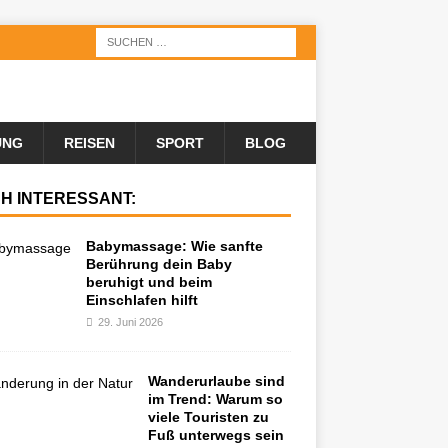
UNG
REISEN
SPORT
BLOG
H INTERESSANT:
Babymassage: Wie sanfte
Berührung dein Baby
beruhigt und beim
Einschlafen hilft
29. Juni 2026
Wanderurlaube sind
im Trend: Warum so
viele Touristen zu
Fuß unterwegs sein