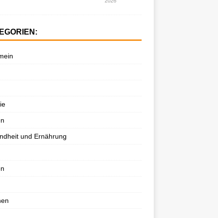
2026
EGORIEN:
mein
ie
en
ndheit und Ernährung
en
nen