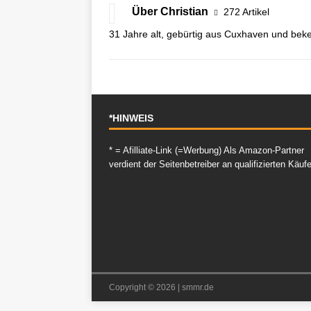
Über Christian
272 Artikel
31 Jahre alt, gebürtig aus Cuxhaven und beke
*HINWEIS
* = Afilliate-Link (=Werbung) Als Amazon-Partner
verdient der Seitenbetreiber an qualifizierten Käuf
Copyright © 2026 | smmr.de