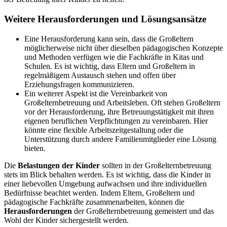
Weitere Herausforderungen und Lösungsansätze
Eine Herausforderung kann sein, dass die Großeltern
möglicherweise nicht über dieselben pädagogischen Konzepte
und Methoden verfügen wie die Fachkräfte in Kitas und
Schulen. Es ist wichtig, dass Eltern und Großeltern in
regelmäßigem Austausch stehen und offen über
Erziehungsfragen kommunizieren.
Ein weiterer Aspekt ist die Vereinbarkeit von
Großelternbetreuung und Arbeitsleben. Oft stehen Großeltern
vor der Herausforderung, ihre Betreuungstätigkeit mit ihren
eigenen beruflichen Verpflichtungen zu vereinbaren. Hier
könnte eine flexible Arbeitszeitgestaltung oder die
Unterstützung durch andere Familienmitglieder eine Lösung
bieten.
Die
Belastungen der Kinder
sollten in der Großelternbetreuung
stets im Blick behalten werden. Es ist wichtig, dass die Kinder in
einer liebevollen Umgebung aufwachsen und ihre individuellen
Bedürfnisse beachtet werden. Indem Eltern, Großeltern und
pädagogische Fachkräfte zusammenarbeiten, können die
Herausforderungen
der Großelternbetreuung gemeistert und das
Wohl der Kinder sichergestellt werden.