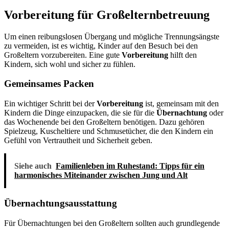
Vorbereitung für Großelternbetreuung
Um einen reibungslosen Übergang und mögliche Trennungsängste
zu vermeiden, ist es wichtig, Kinder auf den Besuch bei den
Großeltern vorzubereiten. Eine gute
Vorbereitung
hilft den
Kindern, sich wohl und sicher zu fühlen.
Gemeinsames Packen
Ein wichtiger Schritt bei der
Vorbereitung
ist, gemeinsam mit den
Kindern die Dinge einzupacken, die sie für die
Übernachtung
oder
das Wochenende bei den Großeltern benötigen. Dazu gehören
Spielzeug, Kuscheltiere und Schmusetücher, die den Kindern ein
Gefühl von Vertrautheit und Sicherheit geben.
Siehe auch
Familienleben im Ruhestand: Tipps für ein
harmonisches Miteinander zwischen Jung und Alt
Übernachtungsausstattung
Für Übernachtungen bei den Großeltern sollten auch grundlegende