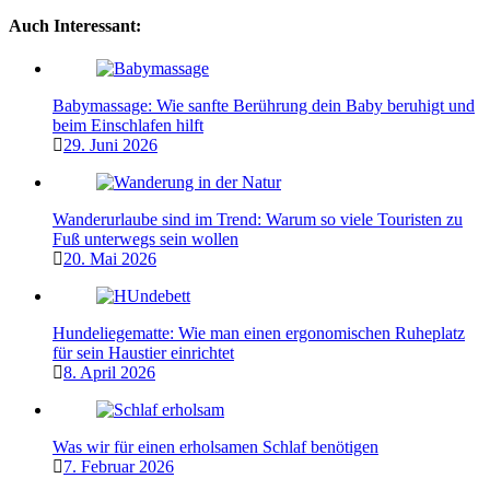
Auch Interessant:
Babymassage: Wie sanfte Berührung dein Baby beruhigt und
beim Einschlafen hilft
29. Juni 2026
Wanderurlaube sind im Trend: Warum so viele Touristen zu
Fuß unterwegs sein wollen
20. Mai 2026
Hundeliegematte: Wie man einen ergonomischen Ruheplatz
für sein Haustier einrichtet
8. April 2026
Was wir für einen erholsamen Schlaf benötigen
7. Februar 2026