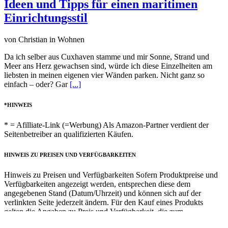
Ideen und Tipps für einen maritimen
Einrichtungsstil
von Christian in Wohnen
Da ich selber aus Cuxhaven stamme und mir Sonne, Strand und
Meer ans Herz gewachsen sind, würde ich diese Einzelheiten am
liebsten in meinen eigenen vier Wänden parken. Nicht ganz so
einfach – oder? Gar
[...]
*HINWEIS
* = Afilliate-Link (=Werbung) Als Amazon-Partner verdient der
Seitenbetreiber an qualifizierten Käufen.
HINWEIS ZU PREISEN UND VERFÜGBARKEITEN
Hinweis zu Preisen und Verfügbarkeiten Sofern Produktpreise und
Verfügbarkeiten angezeigt werden, entsprechen diese dem
angegebenen Stand (Datum/Uhrzeit) und können sich auf der
verlinkten Seite jederzeit ändern. Für den Kauf eines Produkts
gelten die Angaben zu Preis und Verfügbarkeit, die zum
Kaufzeitpunkt [auf der/den maßgeblichen Amazon-Website(s)]