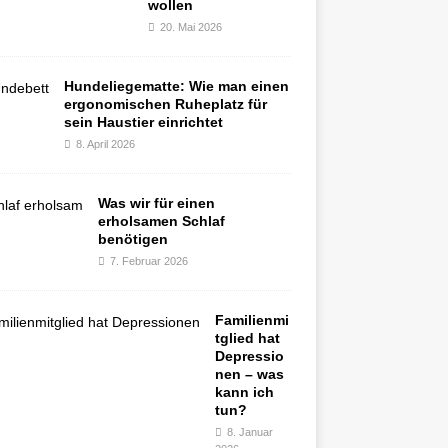
wollen
20. Mai 2026
Hundeliegematte: Wie man einen
ergonomischen Ruheplatz für
sein Haustier einrichtet
8. April 2026
Was wir für einen
erholsamen Schlaf
benötigen
7. Februar 2026
Familienmi
tglied hat
Depressio
nen – was
kann ich
tun?
8. Januar