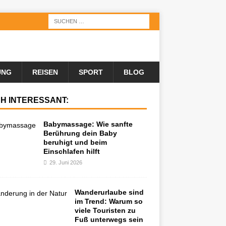
UNG
REISEN
SPORT
BLOG
H INTERESSANT:
Babymassage: Wie sanfte
Berührung dein Baby
beruhigt und beim
Einschlafen hilft
29. Juni 2026
Wanderurlaube sind
im Trend: Warum so
viele Touristen zu
Fuß unterwegs sein