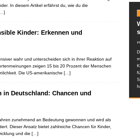
der. In diesem Artikel erfährst du, wie du die
[…]
s
sible Kinder: Erkennen und
v
D
m
siver wahr und unterscheiden sich in ihrer Reaktion auf
K
ertenmeinungen zeigen 15 bis 20 Prozent der Menschen
f
nlichkeit. Die US-amerikanische
[…]
S
h
n in Deutschland: Chancen und
n Jahren zunehmend an Bedeutung gewonnen und wird als
iert. Dieser Ansatz bietet zahlreiche Chancen für Kinder,
wicklung und die
[…]