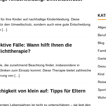
KAT
für ihre Kinder auf nachhaltige Kinderkleidung. Diese
 für den Umweltschutz, sondern auch eine gute Entscheidung
Allge
ge
[…]
Beruf
Blog
ektive Fälle: Wann hilft Ihnen die
lichttherapie?
Famil
Gart
ode, die zunehmend Beachtung findet, insbesondere in
Gesu
Kliniken zum Einsatz kommt. Diese Therapie bietet zahlreiche
Kind
derung von
[…]
Reis
Sport
igkeit von klein auf: Tipps für Eltern
Woh
rsten Lebensjahren ist nicht zu unterschätzen – sie legt den