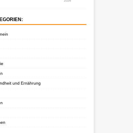
2026
EGORIEN:
mein
ie
en
ndheit und Ernährung
en
nen